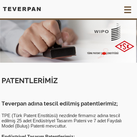
KURUMSAL
ÜRÜNLER
SATIŞ NOKTALARI
İLETİŞİM
PATENTLERİMİZ
KVKK (MDF)
Teverpan adına tescil edilmiş patentlerimiz;
KVKK (DIŞ)
TPE (Türk Patent Enstitüsü) nezdinde firmamız adına tescil
edilmiş 25 adet Endüstriyel Tasarım Pateni ve 7 adet Faydalı
TR
EN
FR
ESP
Model (Buluş) Patenti mevcuttur.
Endüstriyel Tasarım Patentlerimiz: