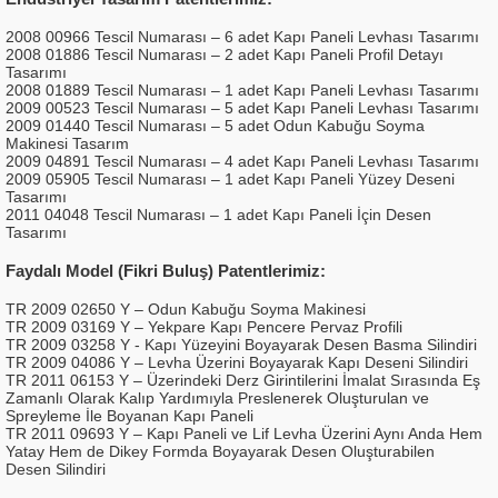
2008 00966 Tescil Numarası – 6 adet Kapı Paneli Levhası Tasarımı
2008 01886 Tescil Numarası – 2 adet Kapı Paneli Profil Detayı
Tasarımı
2008 01889 Tescil Numarası – 1 adet Kapı Paneli Levhası Tasarımı
2009 00523 Tescil Numarası – 5 adet Kapı Paneli Levhası Tasarımı
2009 01440 Tescil Numarası – 5 adet Odun Kabuğu Soyma
Makinesi Tasarım
2009 04891 Tescil Numarası – 4 adet Kapı Paneli Levhası Tasarımı
2009 05905 Tescil Numarası – 1 adet Kapı Paneli Yüzey Deseni
Tasarımı
2011 04048 Tescil Numarası – 1 adet Kapı Paneli İçin Desen
Tasarımı
Faydalı Model (Fikri Buluş) Patentlerimiz:
TR 2009 02650 Y – Odun Kabuğu Soyma Makinesi
TR 2009 03169 Y – Yekpare Kapı Pencere Pervaz Profili
TR 2009 03258 Y - Kapı Yüzeyini Boyayarak Desen Basma Silindiri
TR 2009 04086 Y – Levha Üzerini Boyayarak Kapı Deseni Silindiri
TR 2011 06153 Y – Üzerindeki Derz Girintilerini İmalat Sırasında Eş
Zamanlı Olarak Kalıp Yardımıyla Preslenerek Oluşturulan ve
Spreyleme İle Boyanan Kapı Paneli
TR 2011 09693 Y – Kapı Paneli ve Lif Levha Üzerini Aynı Anda Hem
Yatay Hem de Dikey Formda Boyayarak Desen Oluşturabilen
Desen Silindiri